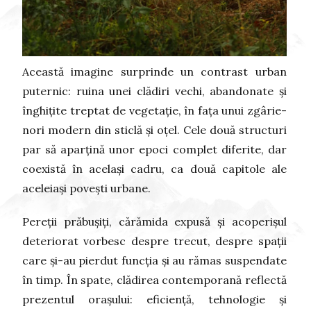
Această imagine surprinde un contrast urban
puternic: ruina unei clădiri vechi, abandonate și
înghițite treptat de vegetație, în fața unui zgârie-
nori modern din sticlă și oțel. Cele două structuri
par să aparțină unor epoci complet diferite, dar
coexistă în același cadru, ca două capitole ale
aceleiași povești urbane.
Pereții prăbușiți, cărămida expusă și acoperișul
deteriorat vorbesc despre trecut, despre spații
care și-au pierdut funcția și au rămas suspendate
în timp. În spate, clădirea contemporană reflectă
prezentul orașului: eficiență, tehnologie și