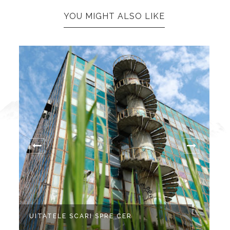
YOU MIGHT ALSO LIKE
C
UITATELE SCARI SPRE CER
T