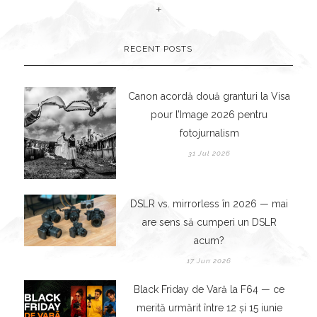
+
RECENT POSTS
Canon acordă două granturi la Visa
pour l’Image 2026 pentru
fotojurnalism
31 Jul 2026
DSLR vs. mirrorless în 2026 — mai
are sens să cumperi un DSLR
acum?
17 Jun 2026
Black Friday de Vară la F64 — ce
merită urmărit între 12 și 15 iunie