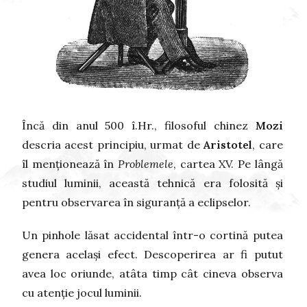
Încă din anul 500 î.Hr., filosoful chinez
Mozi
descria acest principiu, urmat de
Aristotel
, care
îl menționează în
Problemele
, cartea XV. Pe lângă
studiul luminii, această tehnică era folosită și
pentru observarea în siguranță a eclipselor.
Un pinhole lăsat accidental într-o cortină putea
genera același efect. Descoperirea ar fi putut
avea loc oriunde, atâta timp cât cineva observa
cu atenție jocul luminii.