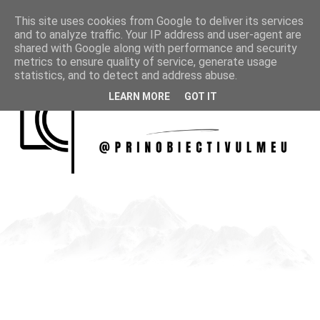
This site uses cookies from Google to deliver its services
and to analyze traffic. Your IP address and user-agent are
shared with Google along with performance and security
metrics to ensure quality of service, generate usage
statistics, and to detect and address abuse.
LEARN MORE
GOT IT