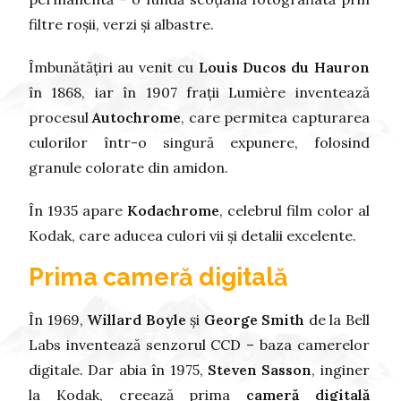
filtre roșii, verzi și albastre.
Îmbunătățiri au venit cu
Louis Ducos du Hauron
în 1868, iar în 1907 frații Lumière inventează
procesul
Autochrome
, care permitea capturarea
culorilor într-o singură expunere, folosind
granule colorate din amidon.
În 1935 apare
Kodachrome
, celebrul film color al
Kodak, care aducea culori vii și detalii excelente.
Prima cameră digitală
În 1969,
Willard Boyle
și
George Smith
de la Bell
Labs inventează senzorul CCD – baza camerelor
digitale. Dar abia în 1975,
Steven Sasson
, inginer
la Kodak, creează prima
cameră digitală