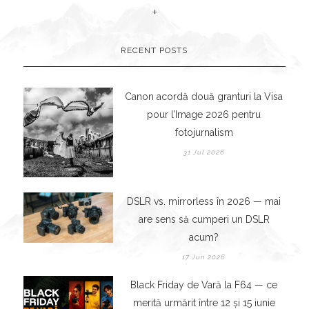
+
RECENT POSTS
Canon acordă două granturi la Visa
pour l’Image 2026 pentru
fotojurnalism
31 Jul 2026
DSLR vs. mirrorless în 2026 — mai
are sens să cumperi un DSLR
acum?
17 Jun 2026
Black Friday de Vară la F64 — ce
merită urmărit între 12 și 15 iunie