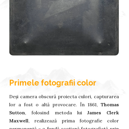
Primele fotografii color
Deși camera obscură proiecta culori, capturarea
lor a fost o altă provocare. În 1861,
Thomas
Sutton
, folosind metoda lui
James Clerk
Maxwell
, realizează prima fotografie color
permanentă – o fundă scoțiană fotografiată prin