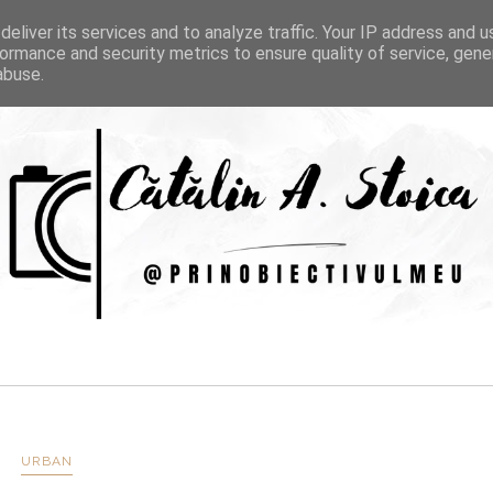
eliver its services and to analyze traffic. Your IP address and 
OME
PORTOFOLIU
BLOG
ormance and security metrics to ensure quality of service, gen
abuse.
URBAN