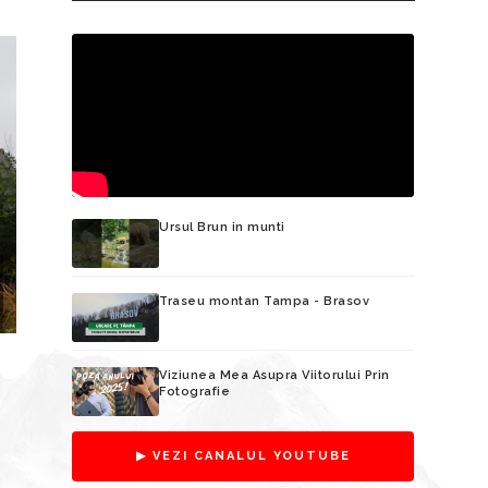
Ursul Brun in munti
CAND NATUR
UITATELE SCARI SPRE CER
Traseu montan Tampa - Brasov
CONDUCEREA
Viziunea Mea Asupra Viitorului Prin
Fotografie
▶ VEZI CANALUL YOUTUBE