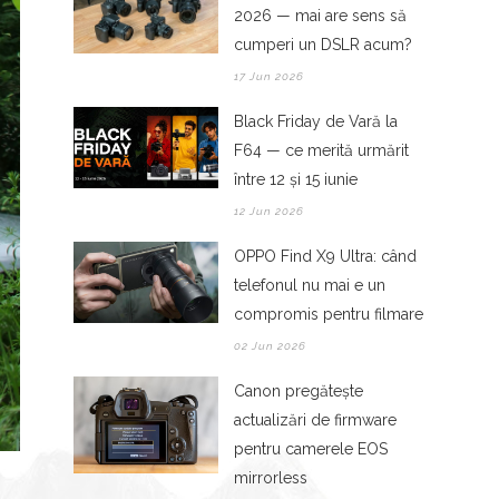
2026 — mai are sens să
cumperi un DSLR acum?
17 Jun 2026
Black Friday de Vară la
F64 — ce merită urmărit
între 12 și 15 iunie
12 Jun 2026
OPPO Find X9 Ultra: când
telefonul nu mai e un
compromis pentru filmare
02 Jun 2026
Canon pregătește
actualizări de firmware
pentru camerele EOS
mirrorless