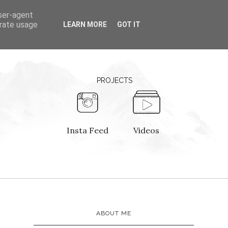
user-agent
erate usage
LEARN MORE
GOT IT
PROJECTS
Insta Feed
Videos
ABOUT ME