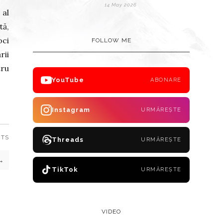
14 May 2026
al
tă,
oci
FOLLOW ME
rii
tru
YouTube
ABONARE
Instagram
URMĂREȘTE
NTS
Threads
URMĂREȘTE
→
TikTok
URMĂREȘTE
VIDEO