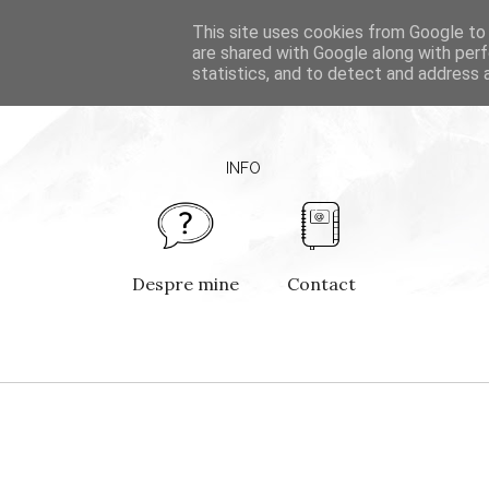
This site uses cookies from Google to d
H
are shared with Google along with perf
statistics, and to detect and address 
INFO
Despre mine
Contact