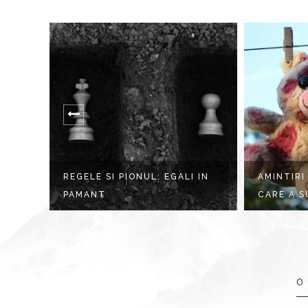
ALI IN
AMINTIRI ARSE: URSULETUL
DOUĂ 
CARE A SUP...
FOTOG
0