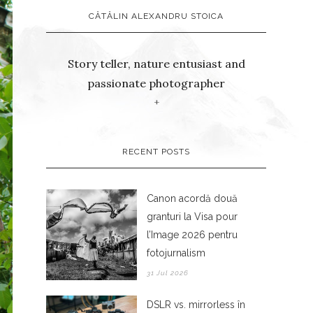
CĂTĂLIN ALEXANDRU STOICA
Story teller, nature entusiast and
passionate photographer
+
RECENT POSTS
Canon acordă două
granturi la Visa pour
l’Image 2026 pentru
fotojurnalism
31 Jul 2026
DSLR vs. mirrorless în