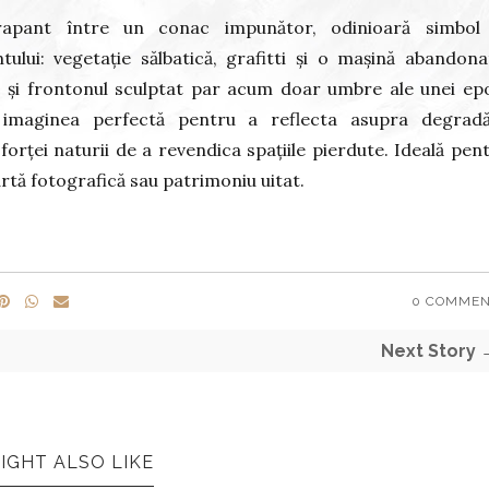
rapant între un conac impunător, odinioară simbol 
tului: vegetație sălbatică, grafitti și o mașină abandona
ce și frontonul sculptat par acum doar umbre ale unei ep
 imaginea perfectă pentru a reflecta asupra degradă
 forței naturii de a revendica spațiile pierdute. Ideală pen
rtă fotografică sau patrimoniu uitat.
0 COMME
Next Story 
IGHT ALSO LIKE