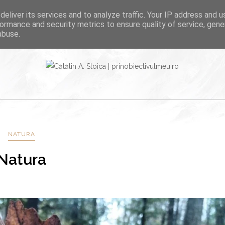
eliver its services and to analyze traffic. Your IP address and 
OME
PORTOFOLIU
BLOG
ormance and security metrics to ensure quality of service, gen
abuse.
NATURA
Natura