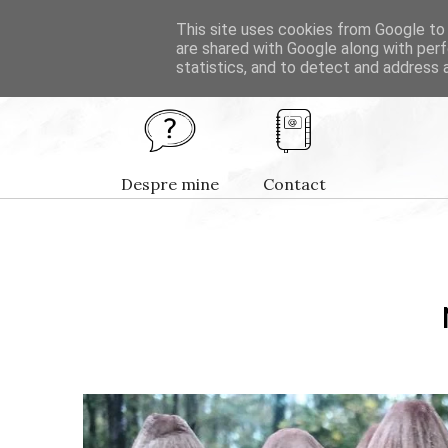
This site uses cookies from Google to d
H
are shared with Google along with perf
statistics, and to detect and address 
INFO
Despre mine
Contact