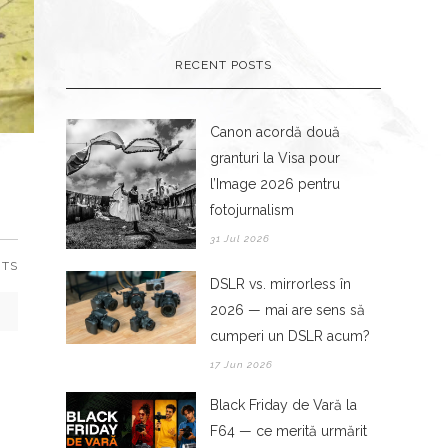
RECENT POSTS
Canon acordă două
granturi la Visa pour
l’Image 2026 pentru
fotojurnalism
31 Jul 2026
NTS
DSLR vs. mirrorless în
2026 — mai are sens să
cumperi un DSLR acum?
17 Jun 2026
Black Friday de Vară la
F64 — ce merită urmărit