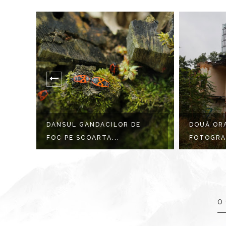
DANSUL GANDACILOR DE
DOUĂ ORA
FOC PE SCOARTA...
FOTOGRA
0