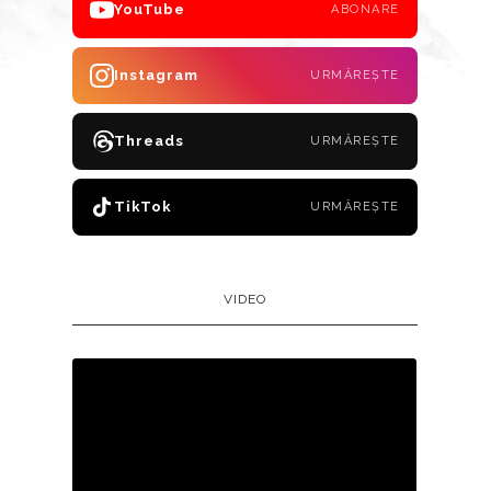
YouTube
ABONARE
Instagram
URMĂREȘTE
Threads
URMĂREȘTE
TikTok
URMĂREȘTE
VIDEO