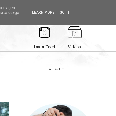
user-agent
erate usage
LEARN MORE
GOT IT
PROJECTS
Insta Feed
Videos
ABOUT ME