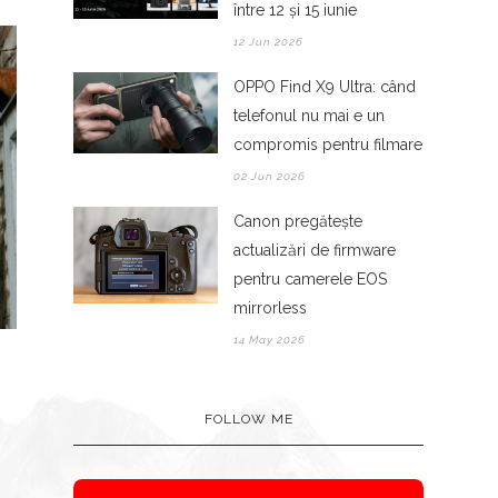
între 12 și 15 iunie
12 Jun 2026
OPPO Find X9 Ultra: când
telefonul nu mai e un
compromis pentru filmare
02 Jun 2026
Canon pregătește
actualizări de firmware
ROUA CARE APR
pentru camerele EOS
UITATELE SCARI SPRE CER
PETALELE: O LA
mirrorless
14 May 2026
FOLLOW ME